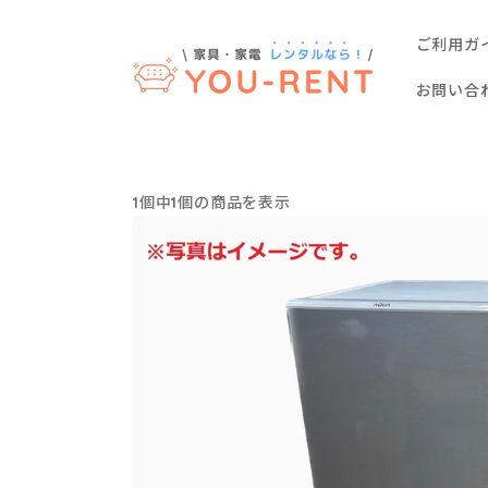
コンテ
ンツに
進む
ご利用ガ
お問い合
1個中1個の商品を表示
2
ド
ア
冷
蔵
庫
(120
～
150L