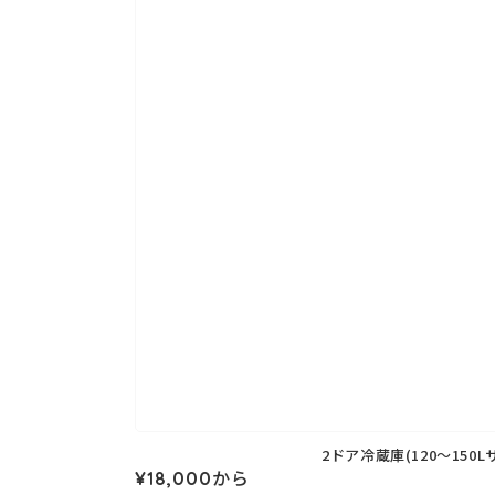
2ドア冷蔵庫(120～150L
通
¥18,000から