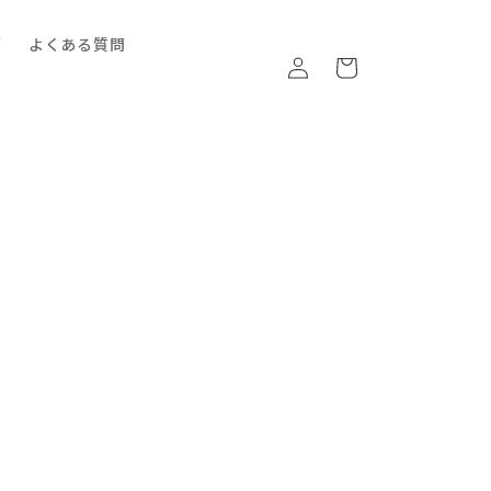
ロ
カ
グ
よくある質問
グ
ー
イ
ト
ン