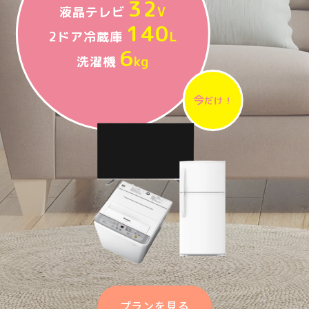
32
液晶テレビ
V
140
2ドア冷蔵庫
L
6
洗濯機
kg
今
だけ！
プランを見る