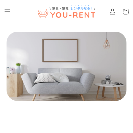
コンテ
カ
ンツに
グ
ー
進む
イ
ト
ン