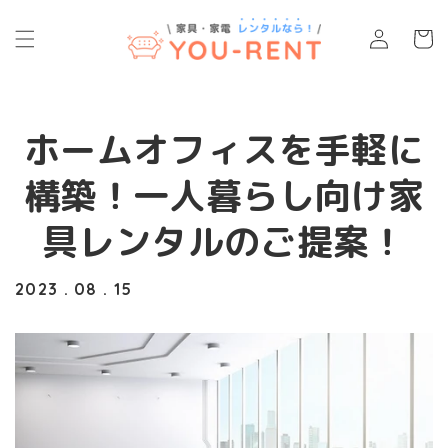
コンテ
カ
ンツに
グ
ー
進む
イ
ト
ン
ホームオフィスを手軽に
構築！一人暮らし向け家
具レンタルのご提案！
2023 . 08 . 15