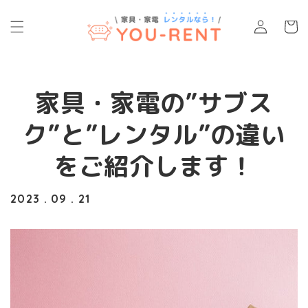
コンテ
カ
ンツに
グ
ー
進む
イ
ト
ン
家具・家電の”サブス
ク”と”レンタル”の違い
をご紹介します！
2023 . 09 . 21